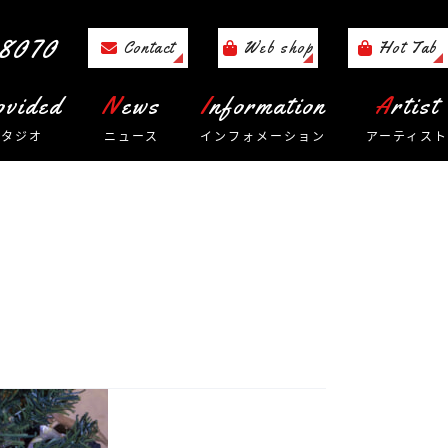
8070
Contact
Web shop
Hot Tab
rovided
News
Information
Artist
スタジオ
ニュース
インフォメーション
アーティスト