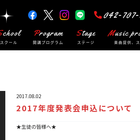
042-707-
School
Program
Stage
Music p
スクール
開講プログラム
ステージ
楽曲提供、
2017.08.02
2017年度発表会申込について
★生徒の皆様へ★