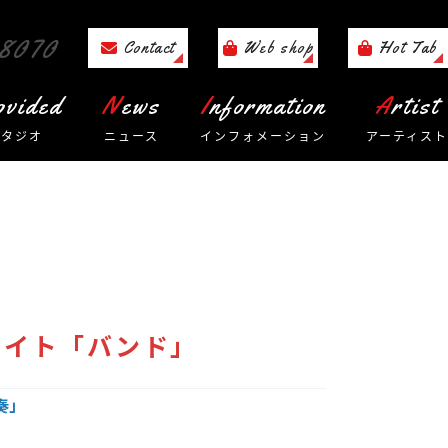
8070
Contact
Web shop
Hot Tab
rovided
News
Information
Artist
スタジオ
ニュース
インフォメーション
アーティスト
ライト「バンド」
奏」