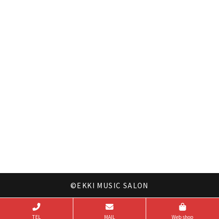
©EKKI MUSIC SALON
TEL
MAIL
Web shop