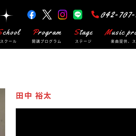
042-707-
School
Program
Stage
Music p
スクール
開講プログラム
ステージ
楽曲提供、
田中 裕太