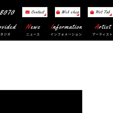
8070
Contact
Web shop
Hot Tab
rovided
News
Information
Artist
スタジオ
ニュース
インフォメーション
アーティスト