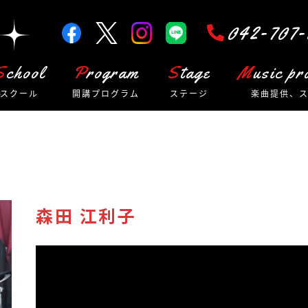
042-707-
School
Program
Stage
Music p
スクール
開講プログラム
ステージ
楽曲提供、
森田 江利子